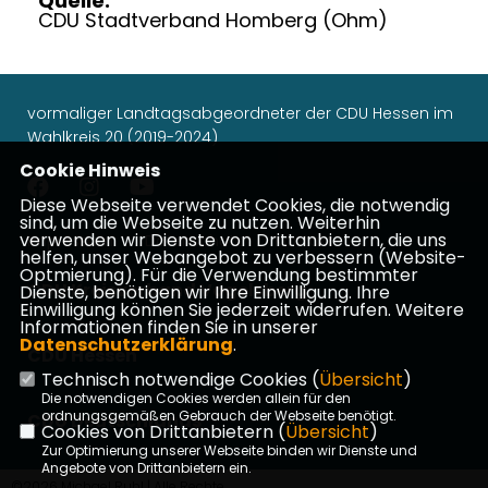
Quelle:
CDU Stadtverband Homberg (Ohm)
vormaliger Landtagsabgeordneter der CDU Hessen im
Wahlkreis 20 (2019-2024)
Cookie Hinweis
Diese Webseite verwendet Cookies, die notwendig
sind, um die Webseite zu nutzen. Weiterhin
verwenden wir Dienste von Drittanbietern, die uns
Impressum
Datenschutz
Kontakt
helfen, unser Webangebot zu verbessern (Website-
Optmierung). Für die Verwendung bestimmter
CDU Kreisverband Vogelsberg
Dienste, benötigen wir Ihre Einwilligung. Ihre
Einwilligung können Sie jederzeit widerrufen. Weitere
Informationen finden Sie in unserer
Datenschutzerklärung
.
CDU Hessen
Technisch notwendige Cookies (
Übersicht
)
Die notwendigen Cookies werden allein für den
ordnungsgemäßen Gebrauch der Webseite benötigt.
CDU Deutschlands
Cookies von Drittanbietern (
Übersicht
)
Zur Optimierung unserer Webseite binden wir Dienste und
Angebote von Drittanbietern ein.
©2026 Michael Ruhl | Alle Rechte