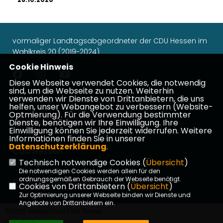
vormaliger Landtagsabgeordneter der CDU Hessen im
Wahlkreis 20 (2019-2024)
Cookie Hinweis
Diese Webseite verwendet Cookies, die notwendig
sind, um die Webseite zu nutzen. Weiterhin
verwenden wir Dienste von Drittanbietern, die uns
Impressum
Datenschutz
Kontakt
helfen, unser Webangebot zu verbessern (Website-
Optmierung). Für die Verwendung bestimmter
CDU Kreisverband Vogelsberg
Dienste, benötigen wir Ihre Einwilligung. Ihre
Einwilligung können Sie jederzeit widerrufen. Weitere
Informationen finden Sie in unserer
Datenschutzerklärung
.
CDU Hessen
Technisch notwendige Cookies (
Übersicht
)
Die notwendigen Cookies werden allein für den
ordnungsgemäßen Gebrauch der Webseite benötigt.
CDU Deutschlands
Cookies von Drittanbietern (
Übersicht
)
Zur Optimierung unserer Webseite binden wir Dienste und
Angebote von Drittanbietern ein.
©2026 Michael Ruhl | Alle Rechte
vorbehalten.