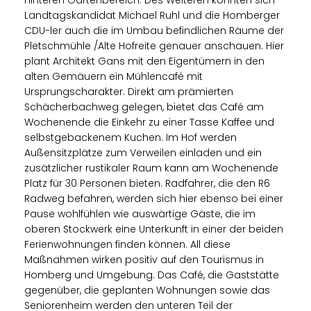
hinteren Gartenbereich. Des Weiteren konnten sich
Landtagskandidat Michael Ruhl und die Homberger
CDU-ler auch die im Umbau befindlichen Räume der
Pletschmühle /Alte Hofreite genauer anschauen. Hier
plant Architekt Gans mit den Eigentümern in den
alten Gemäuern ein Mühlencafé mit
Ursprungscharakter. Direkt am prämierten
Schächerbachweg gelegen, bietet das Café am
Wochenende die Einkehr zu einer Tasse Kaffee und
selbstgebackenem Kuchen. Im Hof werden
Außensitzplätze zum Verweilen einladen und ein
zusätzlicher rustikaler Raum kann am Wochenende
Platz für 30 Personen bieten. Radfahrer, die den R6
Radweg befahren, werden sich hier ebenso bei einer
Pause wohlfühlen wie auswärtige Gäste, die im
oberen Stockwerk eine Unterkunft in einer der beiden
Ferienwohnungen finden können. All diese
Maßnahmen wirken positiv auf den Tourismus in
Homberg und Umgebung. Das Café, die Gaststätte
gegenüber, die geplanten Wohnungen sowie das
Seniorenheim werden den unteren Teil der