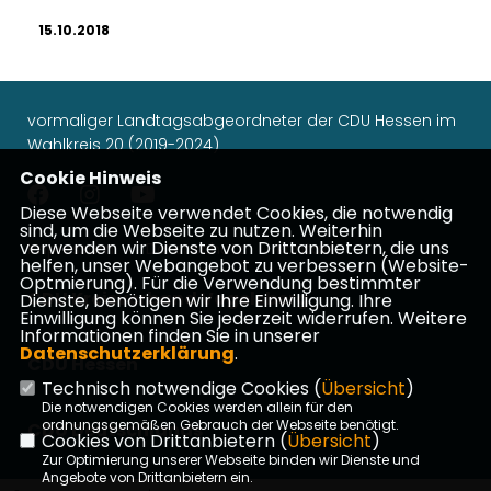
15.10.2018
vormaliger Landtagsabgeordneter der CDU Hessen im
Wahlkreis 20 (2019-2024)
Cookie Hinweis
Diese Webseite verwendet Cookies, die notwendig
sind, um die Webseite zu nutzen. Weiterhin
verwenden wir Dienste von Drittanbietern, die uns
Impressum
Datenschutz
Kontakt
helfen, unser Webangebot zu verbessern (Website-
Optmierung). Für die Verwendung bestimmter
CDU Kreisverband Vogelsberg
Dienste, benötigen wir Ihre Einwilligung. Ihre
Einwilligung können Sie jederzeit widerrufen. Weitere
Informationen finden Sie in unserer
Datenschutzerklärung
.
CDU Hessen
Technisch notwendige Cookies (
Übersicht
)
Die notwendigen Cookies werden allein für den
ordnungsgemäßen Gebrauch der Webseite benötigt.
CDU Deutschlands
Cookies von Drittanbietern (
Übersicht
)
Zur Optimierung unserer Webseite binden wir Dienste und
Angebote von Drittanbietern ein.